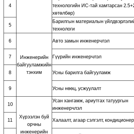
4
технологийн ИС-тай хамтарсан 2.5+
хөтөлбөр)
Барилгын материалын үйлдвэрлэли
5
технологи
6
Авто замын инженерчлэл
7
Гүүрийн инженерчлэл
Инженерийн
байгууламжийн
тэнхим
8
Усны барилга байгууламж
9
Усны нөөц, усжуулалт
Усан хангамж, ариутгах татуургын
10
инженерчлэл
Хүрээлэн буй
11
Халаалт, агаар сэлгэлт, кондиционер
орчны
инженерийн