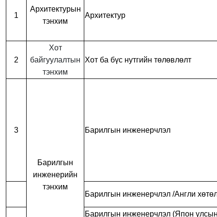
Архитектурын
1
Архитектур
тэнхим
Хот
2
байгуулалтын
Хот ба бүс нутгийн төлөвлөлт
тэнхим
3
Барилгын инженерчлэл
Барилгын
инженерийн
тэнхим
Барилгын инженерчлэл /Англи хөтөл
Барилгын инженерчлэл (Япон улсын