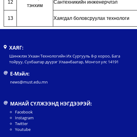
12
Сантехникийн инженерчлэл
тэнхим
13
Хаягдал боловсруулах технологи
ХАЯГ:
Шинжлэх Ухаан Технологийн Их Сургууль 8-р хороо, Бага
тойруу, Сүхбаатар дүүрэг Улаанбаатар, Монгол улс 14191
Е-Мэйл:
news@must.edu.mn
МАНАЙ СҮЛЖЭЭНД НЭГДЭЭРЭЙ:
Facebook
Instagram
Twitter
Youtube