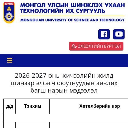
ЭЛСЭЛТИЙН БҮРТГЭЛ
2026-2027 оны хичээлийн жилд
шинээр элсэгч оюутнуудын зөвлөх
багш нарын мэдээлэл
д/д
Тэнхим
Хөтөлбөрийн нэр