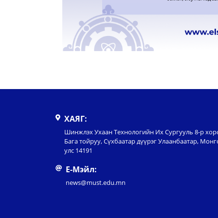
ХАЯГ:
Шинжлэх Ухаан Технологийн Их Сургууль 8-р хор
Бага тойруу, Сүхбаатар дүүрэг Улаанбаатар, Монг
улс 14191
Е-Мэйл:
news@must.edu.mn