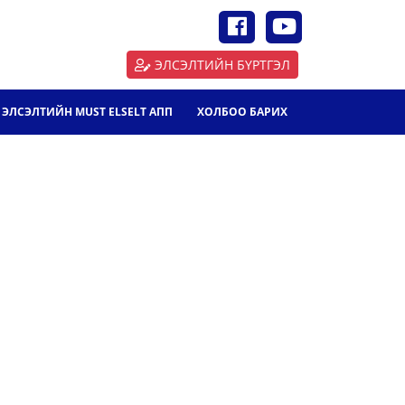
ЭЛСЭЛТИЙН БҮРТГЭЛ
ЭЛСЭЛТИЙН MUST ELSELT АПП
ХОЛБОО БАРИХ