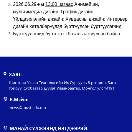
2026.06.29-ны
13.00 цагаас
Анимейшн,
мультимедиа дизайн; График дизайн;
Үйлдвэрлэлийн
дизайн; Хувцасны дизайн; Интерьер
дизайн хөтөлбөрүүдэд бүртгүүлсэн бүртгүүлэгчид
Бүртгүүлэгчид бүртгэлээ баталгаажуулсан байна.
ХАЯГ:
Шинжлэх Ухаан Технологийн Их Сургууль 8-р хороо, Бага
тойруу, Сүхбаатар дүүрэг Улаанбаатар, Монгол улс 14191
Е-Мэйл:
news@must.edu.mn
МАНАЙ СҮЛЖЭЭНД НЭГДЭЭРЭЙ: