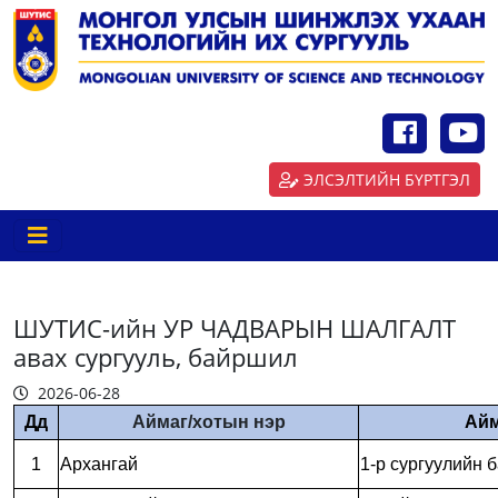
ЭЛСЭЛТИЙН БҮРТГЭЛ
ШУТИС-ийн УР ЧАДВАРЫН ШАЛГАЛТ
авах сургууль, байршил
2026-06-28
Дд
Аймаг/хотын нэр
Айм
1
Архангай
1-р сургуулийн 