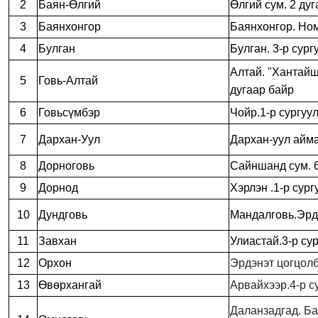
2
Баян-Өлгий
Өлгий сум. 2 дуг
3
Баянхонгор
Баянхонгор. Ном
4
Булган
Булган. 3-р сург
Алтай. "Хантайш
5
Говь-Алтай
дугаар байр
6
Говьсүмбэр
Чойр.1-р сургуул
7
Дархан-Уул
Дархан-уул айма
8
Дорноговь
Сайншанд сум. 6-
9
Дорнод
Хэрлэн .1-р сург
10
Дундговь
Мандалговь.Эрдм
11
Завхан
Улиастай.3-р сур
12
Орхон
Эрдэнэт цогцолбо
13
Өвөрхангай
Арвайхээр.4-р су
Даланзадгад. Ба