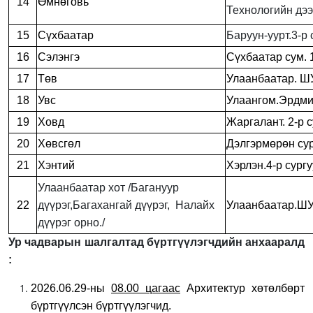
14
Өмнөговь
Технологийн дээд
15
Сүхбаатар
Баруун-уурт.3-р 
16
Сэлэнгэ
Сүхбаатар сум. 1
17
Төв
Улаанбаатар. Ш
18
Увс
Улаангом.Эрдмий
19
Ховд
Жаргалант. 2-р с
20
Хөвсгөл
Дэлгэрмөрөн сур
21
Хэнтий
Хэрлэн.4-р сургу
Улаанбаатар хот /Багануур
22
дүүрэг,Багахангай дүүрэг, Налайх
Улаанбаатар.ШУ
дүүрэг орно./
Ур чадварын шалгалтад бүртгүүлэгчдийн анхааралд
:
2026.06.29-ны
08.00 цагаас
Архитектур хөтөлбөрт
бүртгүүлсэн бүртгүүлэгчид.