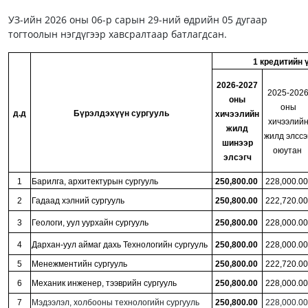
УЗ-ийн 2026 оны 06-р сарын 29-ний өдрийн 05 дугаар
тогтоолын нэгдүгээр хавсралтаар батлагдсан.
1 кредитийн 
2026-2027
2025-202
оны
оны
д.д
Бүрэлдэхүүн сургууль
хичээлийн
хичээлий
жилд
жилд элссэ
шинээр
оюутан
элсэгч
1
Барилга, архитектурын сургууль
250,800.00
228,000.00
2
Гадаад хэлний сургууль
250,800.00
222,720.00
3
Геологи, уул уурхайн сургууль
250,800.00
228,000.00
4
Дархан-уул аймаг дахь Технологийн сургууль
250,800.00
228,000.00
5
Менежментийн сургууль
250,800.00
222,720.00
6
Механик инженер, тээврийн сургууль
250,800.00
228,000.00
7
Мэдээлэл, холбооны технологийн сургууль
250,800.00
228,000.00