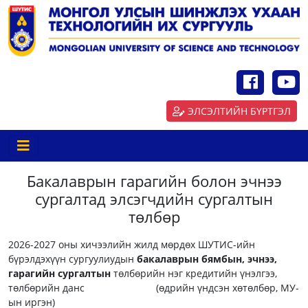
ЭЛСЭЛТИЙН БҮРТГЭЛ
Бакалаврын гарагийн болон эчнээ
сургалтад элсэгчдийн сургалтын
төлбөр
2026-2027 оны хичээлийн жилд мөрдөх ШУТИС-ийн
бүрэлдэхүүн сургуулиудын
бакалаврын бямбын, эчнээ,
гарагийн сургалтын
төлбөрийн нэг кредитийн үнэлгээ,
төлбөрийн данс (өдрийн үндсэн хөтөлбөр, МУ-
ын иргэн)