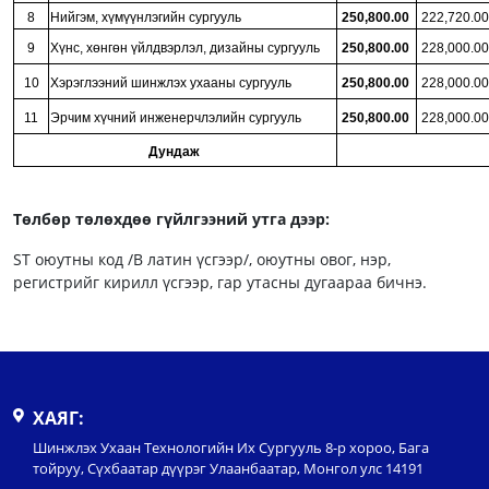
8
Нийгэм, хүмүүнлэгийн сургууль
250,800.00
222,720.00
9
Хүнс, хөнгөн үйлдвэрлэл, дизайны сургууль
250,800.00
228,000.00
10
Хэрэглээний шинжлэх ухааны сургууль
250,800.00
228,000.00
11
Эрчим хүчний инженерчлэлийн сургууль
250,800.00
228,000.00
Дундаж
Төлбөр төлөхдөө гүйлгээний утга дээр:
ST оюутны код /B латин үсгээр/, оюутны овог, нэр,
регистрийг кирилл үсгээр, гар утасны дугаараа бичнэ.
ХАЯГ:
Шинжлэх Ухаан Технологийн Их Сургууль 8-р хороо, Бага
тойруу, Сүхбаатар дүүрэг Улаанбаатар, Монгол улс 14191