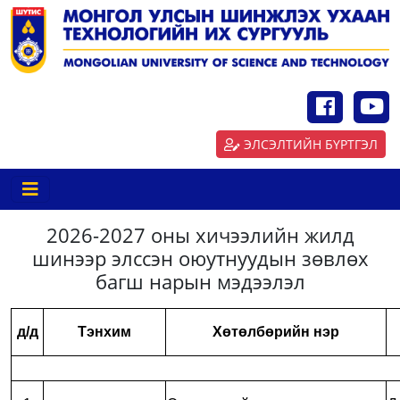
ЭЛСЭЛТИЙН БҮРТГЭЛ
2026-2027 оны хичээлийн жилд
шинээр элссэн оюутнуудын зөвлөх
багш нарын мэдээлэл
д/д
Тэнхим
Хөтөлбөрийн нэр