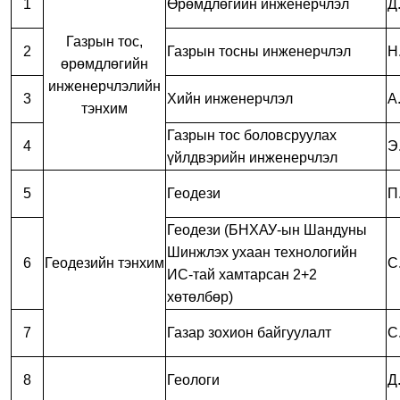
1
Өрөмдлөгийн инженерчлэл
Д
Газрын тос,
2
Газрын тосны инженерчлэл
Н
өрөмдлөгийн
инженерчлэлийн
3
Хийн инженерчлэл
А
тэнхим
Газрын тос боловсруулах
4
Э
үйлдвэрийн инженерчлэл
5
Геодези
П
Геодези (БНХАУ-ын Шандуны
Шинжлэх ухаан технологийн
6
Геодезийн тэнхим
С
ИС-тай хамтарсан 2+2
хөтөлбөр)
7
Газар зохион байгуулалт
С
8
Геологи
Д