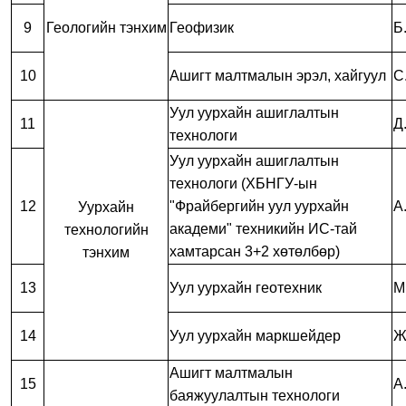
9
Геологийн тэнхим
Геофизик
Б
10
Ашигт малтмалын эрэл, хайгуул
С
Уул уурхайн ашиглалтын
11
Д
технологи
Уул уурхайн ашиглалтын
технологи (ХБНГУ-ын
12
"Фрайбергийн уул уурхайн
А
Уурхайн
академи" техникийн ИС-тай
технологийн
хамтарсан 3+2 хөтөлбөр)
тэнхим
13
Уул уурхайн геотехник
М
14
Уул уурхайн маркшейдер
Ж
Ашигт малтмалын
15
А
баяжуулалтын технологи