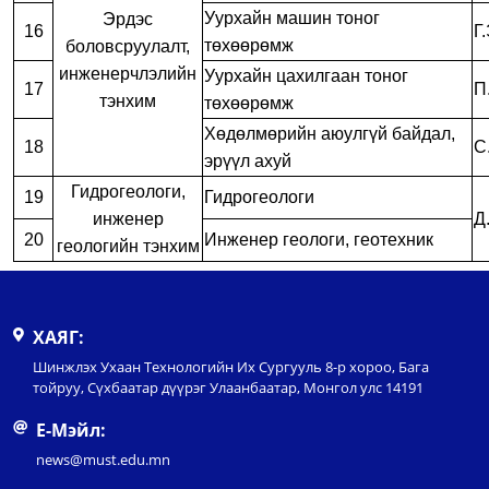
Уурхайн машин тоног
Эрдэс
16
Г
төхөөрөмж
боловсруулалт,
инженерчлэлийн
Уурхайн цахилгаан тоног
17
П
тэнхим
төхөөрөмж
Хөдөлмөрийн аюулгүй байдал,
18
С
эрүүл ахуй
Гидрогеологи,
19
Гидрогеологи
инженер
Д
20
Инженер геологи, геотехник
геологийн тэнхим
ХАЯГ:
Шинжлэх Ухаан Технологийн Их Сургууль 8-р хороо, Бага
тойруу, Сүхбаатар дүүрэг Улаанбаатар, Монгол улс 14191
Е-Мэйл:
news@must.edu.mn