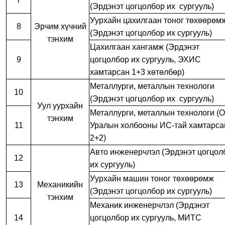
(Эрдэнэт цогцолбор их сургууль)
Уурхайн цахилгаан тоног төхөөрөм
8
Эрчим хүчний
(Эрдэнэт цогцолбор их сургууль)
тэнхим
Цахилгаан хангамж (Эрдэнэт
9
цогцолбор их сургууль, ЭХИС
хамтарсан 1+3 хөтөлбөр)
Металлурги, металлын технологи
10
(Эрдэнэт цогцолбор их сургууль)
Уул уурхайн
Металлурги, металлын технологи (О
тэнхим
11
Уралын холбооны ИС-тай хамтарса
2+2)
Авто инженерчлэл (Эрдэнэт цогцол
12
их сургууль)
Уурхайн машин тоног төхөөрөмж
13
Механикийн
(Эрдэнэт цогцолбор их сургууль)
тэнхим
Механик инженерчлэл (Эрдэнэт
14
цогцолбор их сургууль, МИТС