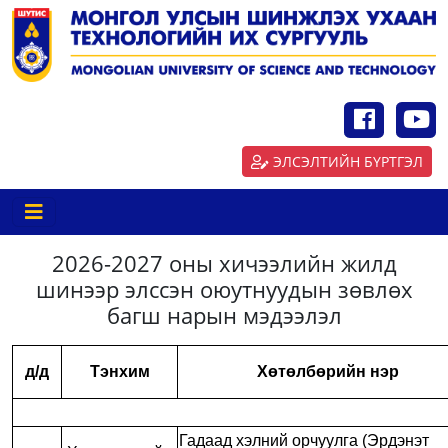
ЭЛСЭЛТИЙН БҮРТГЭЛ
2026-2027 оны хичээлийн жилд
шинээр элссэн оюутнуудын зөвлөх
багш нарын мэдээлэл
д/д
Тэнхим
Хөтөлбөрийн нэр
Гадаад хэлний орчуулга (Эрдэнэт