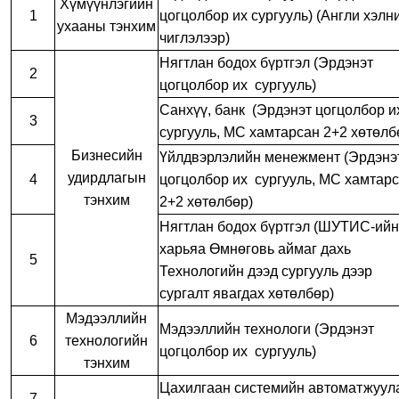
Хүмүүнлэгийн
1
цогцолбор их сургууль) (Англи хэлн
ухааны тэнхим
чиглэлээр)
Нягтлан бодох бүртгэл (Эрдэнэт
2
цогцолбор их сургууль)
Санхүү, банк (Эрдэнэт цогцолбор 
3
сургууль, МС хамтарсан 2+2 хөтөлб
Бизнесийн
Үйлдвэрлэлийн менежмент (Эрдэнэ
удирдлагын
4
цогцолбор их сургууль, МС хамтар
тэнхим
2+2 хөтөлбөр)
Нягтлан бодох бүртгэл (ШУТИС-ийн
харьяа Өмнөговь аймаг дахь
5
Технологийн дээд сургууль дээр
сургалт явагдах хөтөлбөр)
Мэдээллийн
Мэдээллийн технологи (Эрдэнэт
6
технологийн
цогцолбор их сургууль)
тэнхим
Цахилгаан системийн автоматжуул
7