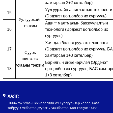
хамтарсан 2+2 хөтөлбөр)
Уул уурхайн ашиглалтын технологи
15
(Эрдэнэт цогцолбор их сургууль)
Уул уурхайн
Ашигт малтмалын баяжуулалтын
тэнхим
16
технологи (Эрдэнэт цогцолбор их
сургууль)
Хаягдал боловсруулах технологи
17
(Эрдэнэт цогцолбор их сургууль, Б
Суурь
хамтарсан 1+3 хөтөлбөр)
шинжлэх
Барилгын инженерчлэл (Эрдэнэт
ухааны тэнхим
18
цогцолбор их сургууль, БАС хамтар
1+3 хөтөлбөр)
ХАЯГ:
Шинжлэх Ухаан Технологийн Их Сургууль 8-р хороо, Бага
тойруу, Сүхбаатар дүүрэг Улаанбаатар, Монгол улс 14191