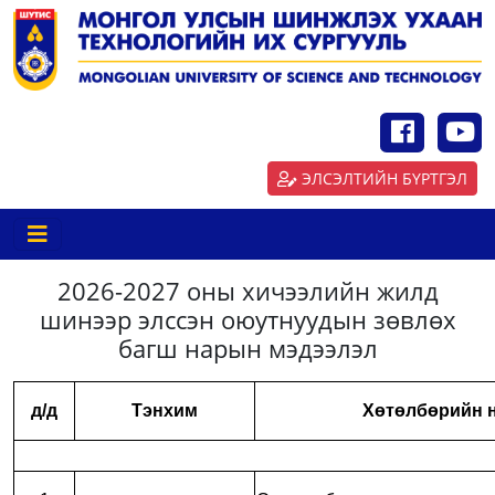
ЭЛСЭЛТИЙН БҮРТГЭЛ
2026-2027 оны хичээлийн жилд
шинээр элссэн оюутнуудын зөвлөх
багш нарын мэдээлэл
д/д
Тэнхим
Хөтөлбөрийн 