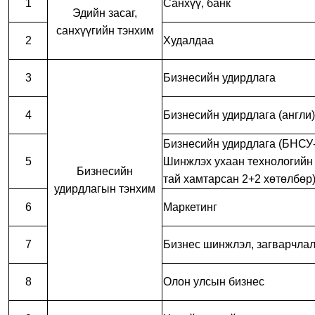
1
Санхүү, банк
Эдийн засаг,
санхүүгийн тэнхим
2
Худалдаа
3
Бизнесийн удирдлага
4
Бизнесийн удирдлага (англи)
Бизнесийн удирдлага (БНСУ
5
Шинжлэх ухаан технологийн
Бизнесийн
тай хамтарсан 2+2 хөтөлбөр
удирдлагын тэнхим
6
Маркетинг
7
Бизнес шинжлэл, загварчла
8
Олон улсын бизнес