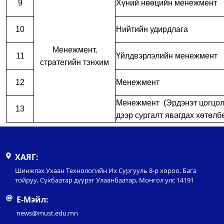
9
Хүний нөөцийн менежмент
10
Нийтийн удирдлага
Менежмент,
11
Үйлдвэрлэлийн менежмент
стратегийн тэнхим
12
Менежмент
Менежмент (Эрдэнэт цогцол
13
дээр сургалт явагдах хөтөлб
ХАЯГ:
Шинжлэх Ухаан Технологийн Их Сургууль 8-р хороо, Бага
тойруу, Сүхбаатар дүүрэг Улаанбаатар, Монгол улс 14191
Е-Мэйл:
news@must.edu.mn