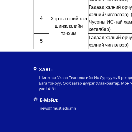
Гадаад хэлний орчу
хэлний чиглэлээр)
4
Хэрэглээний хэл
Чусоны ИС-тай хам
шинжлэлийн
хөтөлбөр)
тэнхим
Гадаад хэлний орчу
5
хэлний чиглэлээр)
ХАЯГ:
Шинжлэх Ухаан Технологийн Их Сургууль 8-р хор
Бага тойруу, Сүхбаатар дүүрэг Улаанбаатар, Монг
улс 14191
Е-Мэйл:
news@must.edu.mn