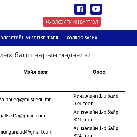
ЭЛСЭЛТИЙН БҮРТГЭЛ
ЭЛСЭЛТИЙН MUST ELSELT АПП
ХОЛБОО БАРИХ
лөх багш нарын мэдээлэл
Мэйл хаяг
Өрөө
Хичээлийн 1-р байр.
sainbileg@must.edu.mn
324 тоот
Хичээлийн 1-р байр.
battse12@gmail.com
324 тоот
Хичээлийн 1-р байр.
mungunuud@gmail.com
324 тоот