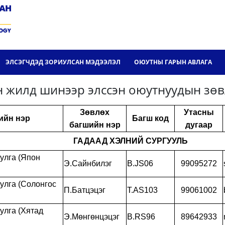
ЭЛСЭГЧДЭД ЗОРИУЛСАН МЭДЭЭЛЭЛ
ОЮУТНЫ ГАРЫН АВЛАГА
н жилд шинээр элссэн оюутнуудын зөв
Зөвлөх
Утасны
ийн нэр
Багш код
багшийн нэр
дугаар
ГАДААД ХЭЛНИЙ СУРГУУЛЬ
улга (Япон
Э.Сайнбилэг
B.JS06
99095272
улга (Солонгос
П.Батцэцэг
T.AS103
99061002
улга (Хятад
Э.Мөнгөнцэцэг
B.RS96
89642933