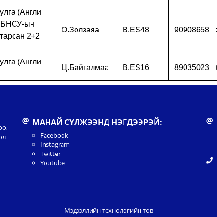
улга (Англи
 (БНСУ-ын
О.Золзаяа
B.ES48
90908658
тарсан 2+2
улга (Англи
Ц.Байгалмаа
B.ES16
89035023
МАНАЙ СҮЛЖЭЭНД НЭГДЭЭРЭЙ:
оо,
Facebook
ол
Instagram
Twitter
Youtube
Мэдээллийн технологийн төв