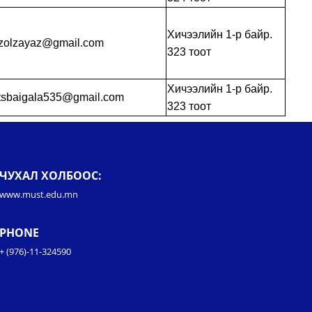
Хичээлийн 1-р байр.
zolzayaz@gmail.com
323 тоот
Хичээлийн 1-р байр.
tsbaigala535@gmail.com
323 тоот
ЧУХАЛ ХОЛБООС:
www.must.edu.mn
PHONE
+ (976)-11-324590