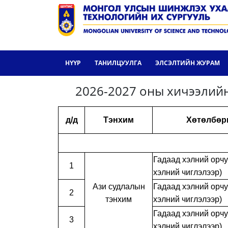
НҮҮР
ТАНИЛЦУУЛГА
ЭЛСЭЛТИЙН ЖУРАМ
2026-2027 оны хичээлий
д/д
Тэнхим
Хөтөлбөр
Гадаад хэлний орчу
1
хэлний чиглэлээр)
Ази судлалын
Гадаад хэлний орчу
2
тэнхим
хэлний чиглэлээр)
Гадаад хэлний орчу
3
хэлний чиглэлээр)